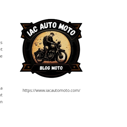
es
et
se
la
https://www.iacautomoto.com/
nt
on